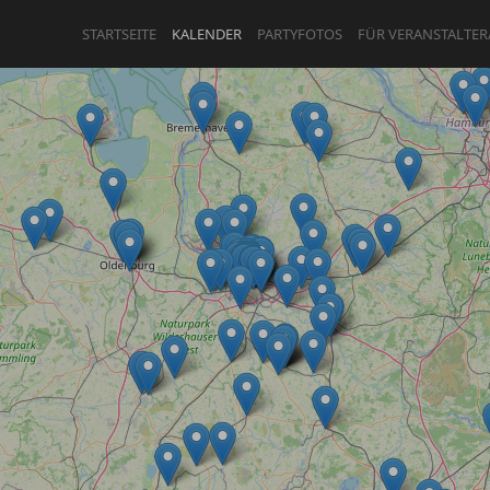
STARTSEITE
KALENDER
PARTYFOTOS
FÜR VERANSTALTER
ANMELDEN
ODER
REGISTRIEREN
Angemeldet bleiben
ANMELDEN
Registrieren
Benutzername vergessen