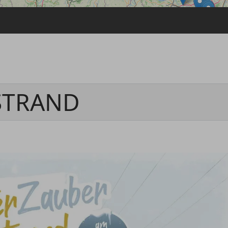
Passwort vergessen
Anmelden über ein Soziales Netzwerk
Mit Facebook anmelden
Mit Google anmelden
Mit Apple anmelden
STRAND