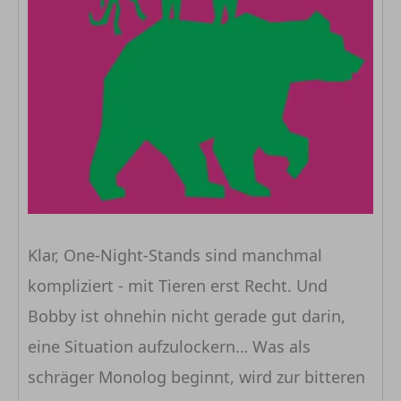
Klar, One-Night-Stands sind manchmal
kompliziert - mit Tieren erst Recht. Und
Bobby ist ohnehin nicht gerade gut darin,
eine Situation aufzulockern… Was als
schräger Monolog beginnt, wird zur bitteren