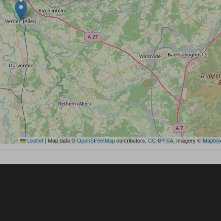
Leaflet
|
Map data ©
OpenStreetMap
contributors,
CC-BY-SA
, Imagery ©
Mapbo