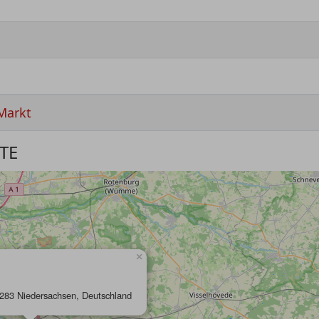
Markt
TE
×
27283 Niedersachsen, Deutschland