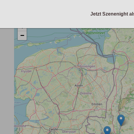
Jetzt Szenenight al
+
−