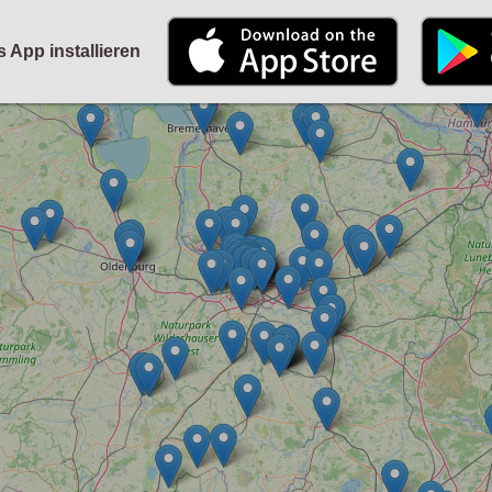
STARTSEITE
KALENDER
PARTYFOTOS
FÜR VERANSTALTER
s App installieren
ANMELDEN
ODER
REGISTRIEREN
Angemeldet bleiben
ANMELDEN
Registrieren
Benutzername vergessen