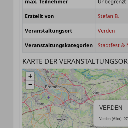
max. Teilnehmer
Unbegrenzt
Erstellt von
Stefan B.
Veranstaltungsort
Verden
Veranstaltungskategorien
Stadtfest & 
KARTE DER VERANSTALTUNGSOR
+
−
VERDEN
Verden (Aller), 