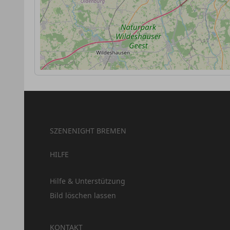
SZENENIGHT BREMEN
HILFE
Hilfe & Unterstützung
Bild löschen lassen
KONTAKT