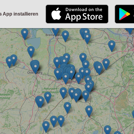
STARTSEITE
KALENDER
PARTYFOTOS
FÜR VERANSTALTER
s App installieren
ANMELDEN
ODER
REGISTRIEREN
Angemeldet bleiben
ANMELDEN
Registrieren
Benutzername vergessen