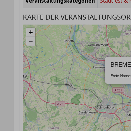
Veranstaltungskategorien
Stadtfest & 
KARTE DER VERANSTALTUNGSOR
+
−
BREME
Freie Hanse