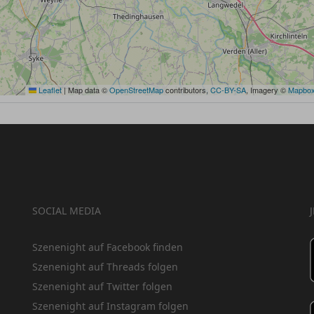
Leaflet
|
Map data ©
OpenStreetMap
contributors,
CC-BY-SA
, Imagery ©
Mapbo
SOCIAL MEDIA
Szenenight auf Facebook finden
Szenenight auf Threads folgen
Szenenight auf Twitter folgen
Szenenight auf Instagram folgen