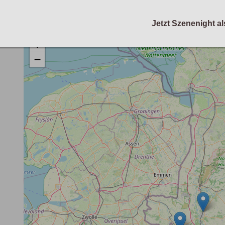
Jetzt Szenenight al
+
−