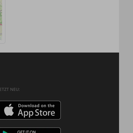
x
JETZT NEU: