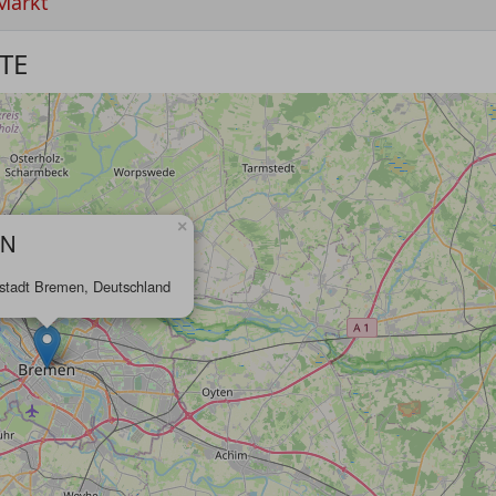
Markt
TE
×
N
stadt Bremen, Deutschland