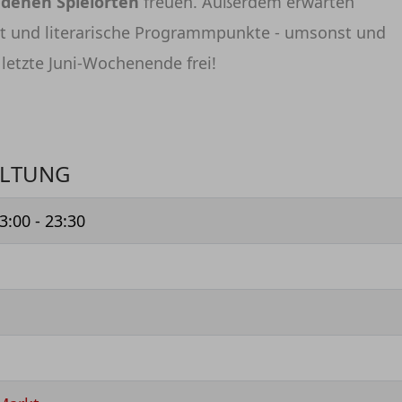
edenen Spielorten
freuen. Außerdem erwarten
rt und literarische Programmpunkte - umsonst und
letzte Juni-Wochenende frei!
ALTUNG
3:00 - 23:30