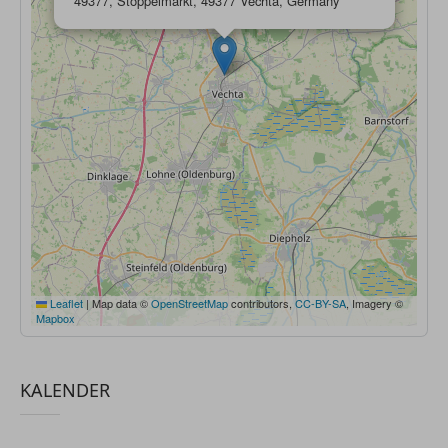
49377, Stoppelmarkt, 49377 Vechta, Germany
Leaflet
|
Map data ©
OpenStreetMap
contributors,
CC-BY-SA
, Imagery ©
Mapbox
KALENDER