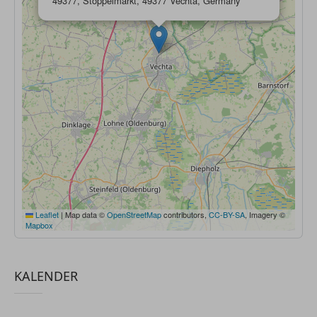
49377, Stoppelmarkt, 49377 Vechta, Germany
Leaflet
|
Map data ©
OpenStreetMap
contributors,
CC-BY-SA
, Imagery ©
Mapbox
KALENDER