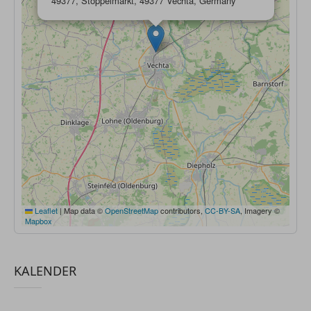
49377, Stoppelmarkt, 49377 Vechta, Germany
Leaflet
|
Map data ©
OpenStreetMap
contributors,
CC-BY-SA
, Imagery ©
Mapbox
KALENDER