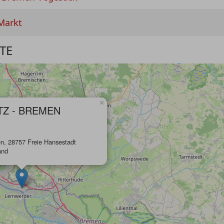
Markt
TE
×
TZ - BREMEN
n, 28757 Freie Hansestadt
and