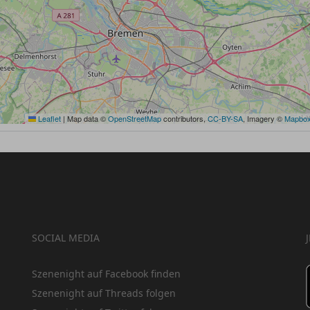
Leaflet
|
Map data ©
OpenStreetMap
contributors,
CC-BY-SA
, Imagery ©
Mapbo
SOCIAL MEDIA
Szenenight auf Facebook finden
Szenenight auf Threads folgen