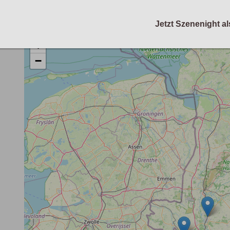
Jetzt Szenenight al
+
−