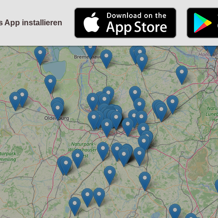
STARTSEITE
KALENDER
PARTYFOTOS
FÜR VERANSTALTER
s App installieren
ANMELDEN
ODER
REGISTRIEREN
Angemeldet bleiben
ANMELDEN
Registrieren
Benutzername vergessen