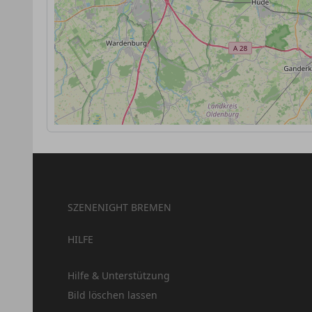
SZENENIGHT BREMEN
HILFE
Hilfe & Unterstützung
Bild löschen lassen