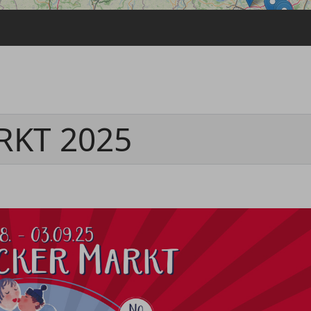
Passwort vergessen
Anmelden über ein Soziales Netzwerk
Mit Facebook anmelden
Mit Google anmelden
Mit Apple anmelden
RKT 2025