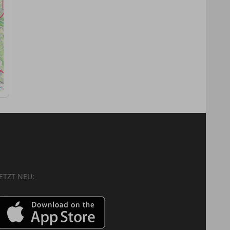
x
JETZT NEU: