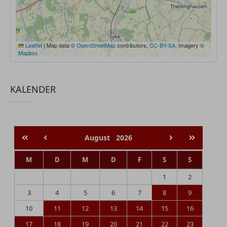
Leaflet
|
Map data ©
OpenStreetMap
contributors,
CC-BY-SA
, Imagery ©
Mapbox
KALENDER
August
2026
M
D
M
D
F
S
S
1
2
3
4
5
6
7
8
9
10
11
12
13
14
15
16
17
18
19
20
21
22
23