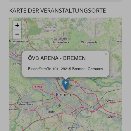
KARTE DER VERANSTALTUNGSORTE
+
−
×
ÖVB ARENA - BREMEN
Findorffstraße 101, 28215 Bremen, Germany