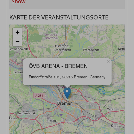
Show
KARTE DER VERANSTALTUNGSORTE
+
−
×
ÖVB ARENA - BREMEN
Findorffstraße 101, 28215 Bremen, Germany