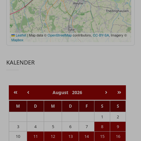
Leaflet
|
Map data ©
OpenStreetMap
contributors,
CC-BY-SA
, Imagery ©
Mapbox
KALENDER
August
2026
M
D
M
D
F
S
S
1
2
3
4
5
6
7
8
9
10
11
12
13
14
15
16