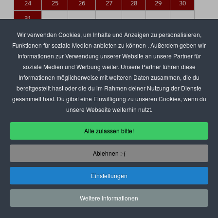
24
25
26
27
28
29
30
31
Wir verwenden Cookies, um Inhalte und Anzeigen zu personalisieren,
Funktionen für soziale Medien anbieten zu können . Außerdem geben wir
Informationen zur Verwendung unserer Website an unsere Partner für
KATEGORIEN
soziale Medien und Werbung weiter. Unsere Partner führen diese
Informationen möglicherweise mit weiteren Daten zusammen, die du
bereitgestellt hast oder die du im Rahmen deiner Nutzung der Dienste
gesammelt hast. Du gibst eine Einwilligung zu unseren Cookies, wenn du
Party
( 328 Veranstaltungen)
unsere Webseite weiterhin nutzt.
Festival
( 68 Veranstaltungen)
Alle zulassen bitte!
Umsonst & Draußen
( 1 Veranstaltungen)
After Work
( 21 Veranstaltungen)
Ablehnen :-(
Konzert
( 60 Veranstaltungen)
Einstellungen
Lounge
( 0 Veranstaltungen)
Weitere Informationen
Chillout
( 2 Veranstaltungen)
Kultur
( 4 Veranstaltungen)