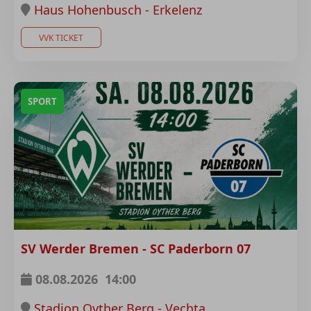
Haus Hohenbusch - Erkelenz
VVK TICKET
SPORT
SV Werder Bremen - SC Paderborn 07
08.08.2026
14:00
Stadion Oyther Berg - Vechta