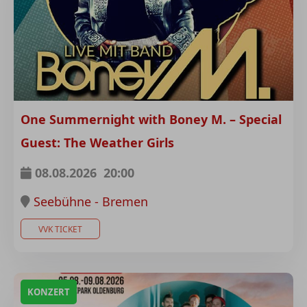
One Summernight with Boney M. – Special
Guest: The Weather Girls
08.08.2026
20:00
Seebühne - Bremen
VVK TICKET
KONZERT