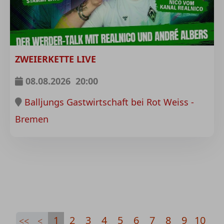
ZWEIERKETTE LIVE
08.08.2026
20:00
Balljungs Gastwirtschaft bei Rot Weiss -
Bremen
1
2
3
4
5
6
7
8
9
10