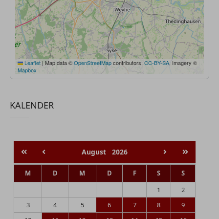
Leaflet
|
Map data ©
OpenStreetMap
contributors,
CC-BY-SA
, Imagery ©
Mapbox
KALENDER
August
2026
M
D
M
D
F
S
S
1
2
3
4
5
6
7
8
9