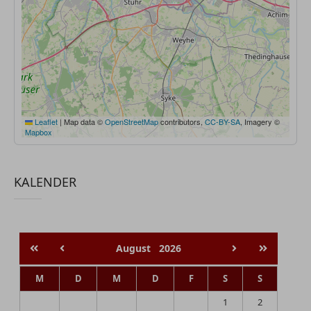
Leaflet
|
Map data ©
OpenStreetMap
contributors,
CC-BY-SA
, Imagery ©
Mapbox
KALENDER
August
2026
M
D
M
D
F
S
S
1
2