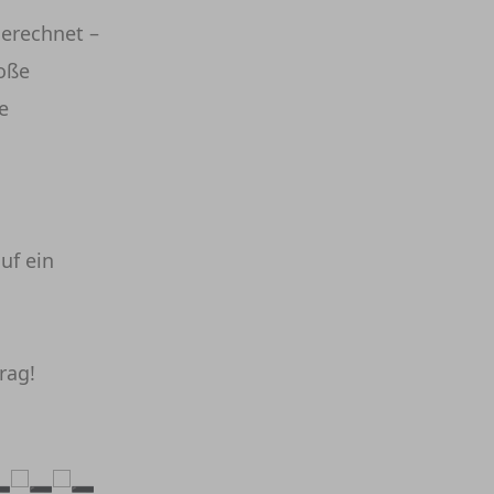
gerechnet –
roße
e
uf ein
rag!