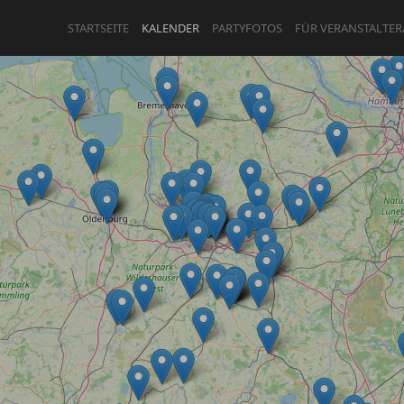
STARTSEITE
KALENDER
PARTYFOTOS
FÜR VERANSTALTER
ANMELDEN
ODER
REGISTRIEREN
Angemeldet bleiben
ANMELDEN
Registrieren
Benutzername vergessen