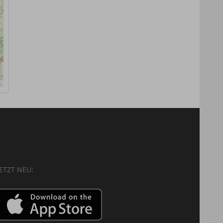
x
JETZT NEU: