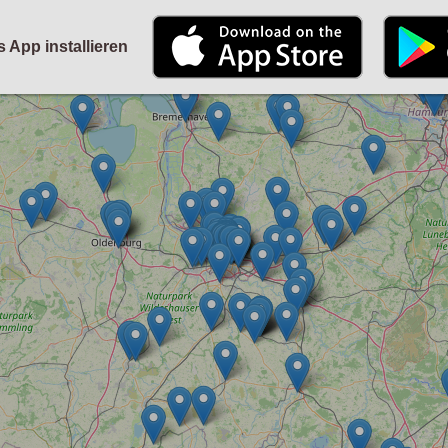
STARTSEITE
KALENDER
PARTYFOTOS
FÜR VERANSTALTER
s App installieren
ANMELDEN
ODER
REGISTRIEREN
Angemeldet bleiben
ANMELDEN
Registrieren
Benutzername vergessen