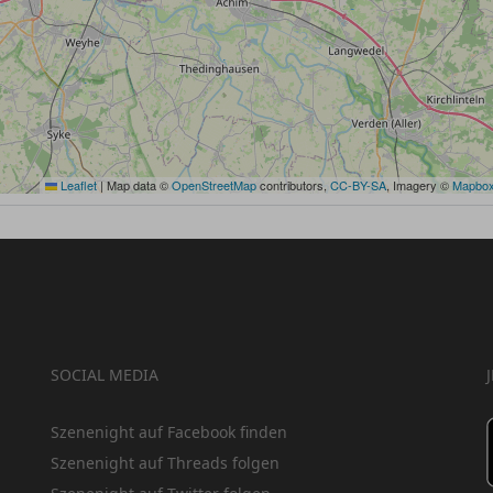
Leaflet
|
Map data ©
OpenStreetMap
contributors,
CC-BY-SA
, Imagery ©
Mapbo
SOCIAL MEDIA
Szenenight auf Facebook finden
Szenenight auf Threads folgen