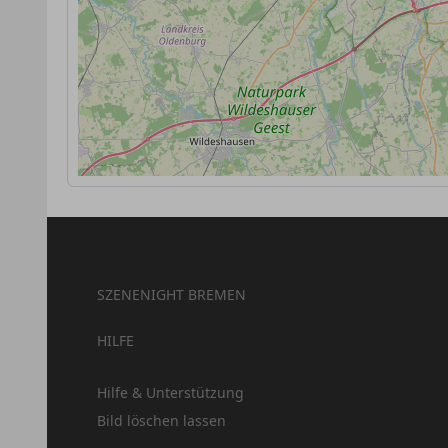
SZENENIGHT BREMEN
HILFE
Hilfe & Unterstützung
Bild löschen lassen