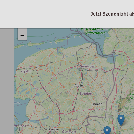
Jetzt Szenenight al
+
−