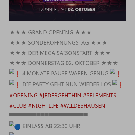
★★★ GRAND OPENING ★★★
★★★ SONDERÖFFNUNGSTAG ★★★
★★★ DER MEGA SAISONSTART ★★★
★★★ DONNERSTAG 02. OKTOBER ★★★
4 MONATE PAUSE WAREN GENUG
DIE PARTY GEHT NUN WIEDER LOS
#OPENING
#JEDERGEHTHIN
#5ELEMENTS
#CLUB
#NIGHTLIFE
#WILDESHAUSEN
▀▀▀▀▀▀▀▀▀▀▀▀▀▀▀▀▀▀▀▀
EINLASS AB 22:30 UHR