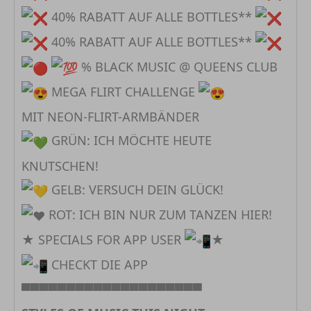
40% RABATT AUF ALLE BOTTLES**
40% RABATT AUF ALLE BOTTLES**
% BLACK MUSIC @ QUEENS CLUB
MEGA FLIRT CHALLENGE
MIT NEON-FLIRT-ARMBÄNDER
GRÜN: ICH MÖCHTE HEUTE
KNUTSCHEN!
GELB: VERSUCH DEIN GLÜCK!
ROT: ICH BIN NUR ZUM TANZEN HIER!
★ SPECIALS FOR APP USER
★
CHECKT DIE APP
▀▀▀▀▀▀▀▀▀▀▀▀▀▀▀▀▀▀▀▀