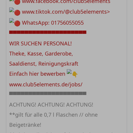
www.facebook.com/club5elements
www.tiktok.com/@club5elements>
WhatsApp: 01756055055
▀▀▀▀▀▀▀▀▀▀▀▀▀▀▀▀▀▀▀▀
WIR SUCHEN PERSONAL!
Theke, Kasse, Garderobe,
Saaldienst, Reinigungskraft
Einfach hier bewerben
www.club5elements.de/jobs/
▀▀▀▀▀▀▀▀▀▀▀▀▀▀▀▀▀▀▀▀
ACHTUNG! ACHTUNG! ACHTUNG!
**gilt für alle 0,7 l Flaschen // ohne
Beigetränke!