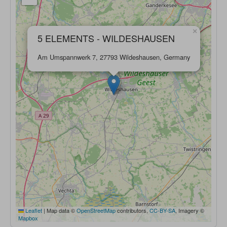
×
5 ELEMENTS - WILDESHAUSEN
Am Umspannwerk 7, 27793 Wildeshausen, Germany
Leaflet
|
Map data ©
OpenStreetMap
contributors,
CC-BY-SA
, Imagery ©
Mapbox