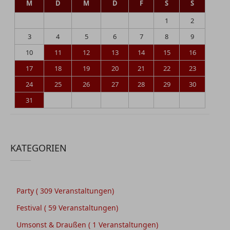
M
D
M
D
F
S
S
1
2
3
4
5
6
7
8
9
10
11
12
13
14
15
16
17
18
19
20
21
22
23
24
25
26
27
28
29
30
31
KATEGORIEN
Party
( 309 Veranstaltungen)
Festival
( 59 Veranstaltungen)
Umsonst & Draußen
( 1 Veranstaltungen)