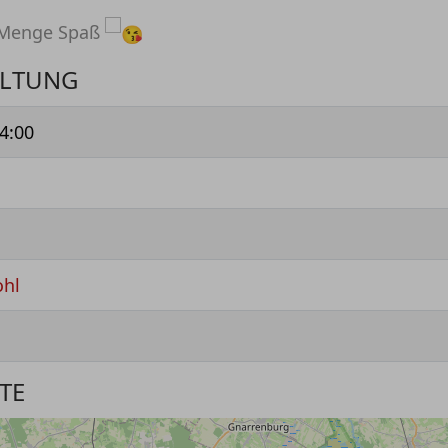
e Menge Spaß
ALTUNG
4:00
ohl
TE