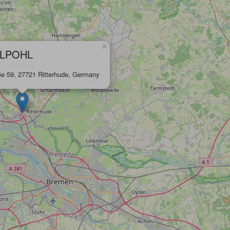
×
HLPOHL
aße 59, 27721 Ritterhude, Germany