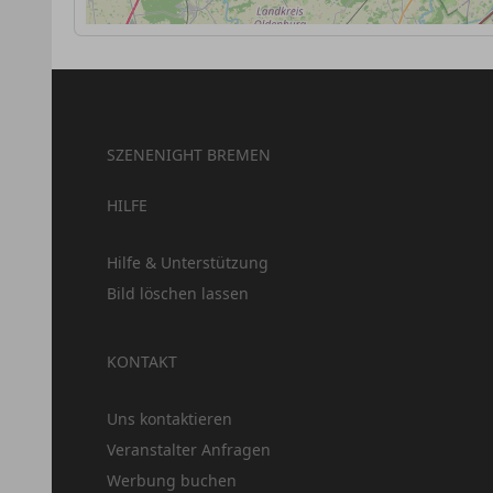
SZENENIGHT BREMEN
HILFE
Hilfe & Unterstützung
Bild löschen lassen
KONTAKT
Uns kontaktieren
Veranstalter Anfragen
Werbung buchen