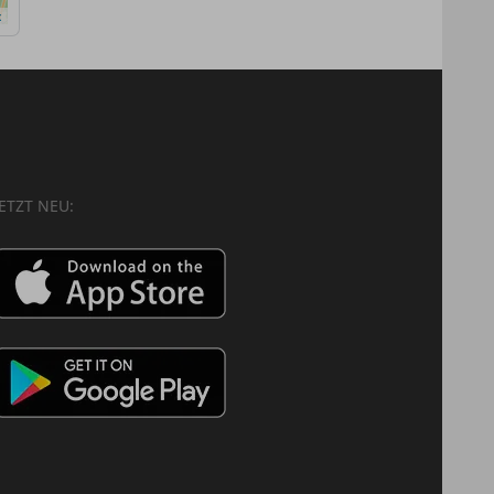
x
JETZT NEU: