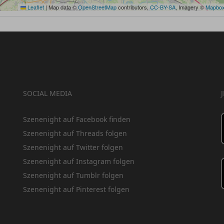
Leaflet
|
Map data ©
OpenStreetMap
contributors,
CC-BY-SA
, Imagery ©
Mapbo
SOCIAL MEDIA
Szenenight auf Facebook finden
Szenenight auf Threads folgen
Szenenight auf Twitter folgen
Szenenight auf Instagram folgen
Szenenight auf Tumblr folgen
Szenenight auf Pinterest folgen