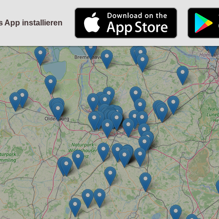
STARTSEITE
KALENDER
PARTYFOTOS
FÜR VERANSTALTER
s App installieren
ANMELDEN
ODER
REGISTRIEREN
Angemeldet bleiben
ANMELDEN
Registrieren
Benutzername vergessen