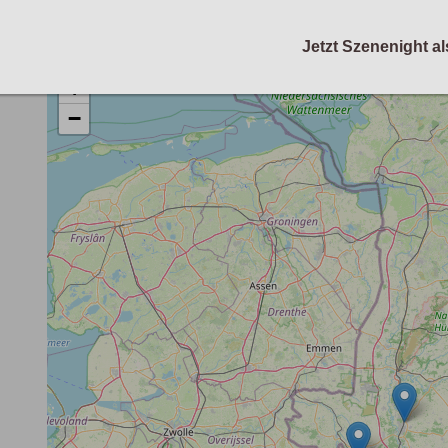
Jetzt Szenenight al
+
−