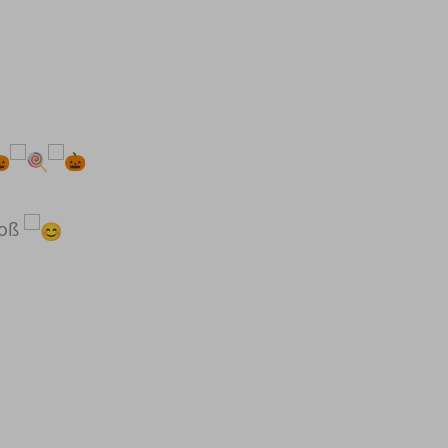
.
roß