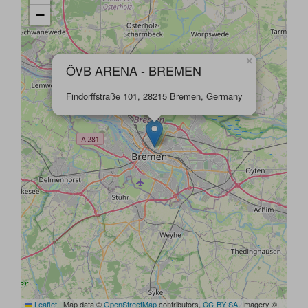
−
×
ÖVB ARENA - BREMEN
Findorffstraße 101, 28215 Bremen, Germany
Leaflet
|
Map data ©
OpenStreetMap
contributors,
CC-BY-SA
, Imagery ©