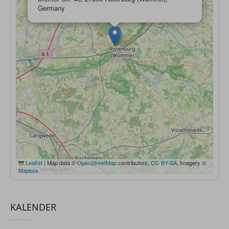
Germany
Leaflet
|
Map data ©
OpenStreetMap
contributors,
CC-BY-SA
, Imagery ©
Mapbox
KALENDER