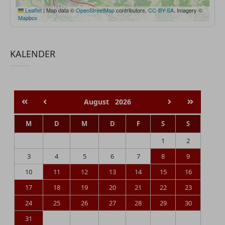
Leaflet
|
Map data ©
OpenStreetMap
contributors,
CC-BY-SA
, Imagery ©
Mapbox
KALENDER
August
2026
M
D
M
D
F
S
S
1
2
3
4
5
6
7
8
9
10
11
12
13
14
15
16
17
18
19
20
21
22
23
24
25
26
27
28
29
30
31