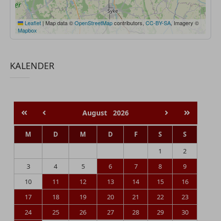
Leaflet
|
Map data ©
OpenStreetMap
contributors,
CC-BY-SA
, Imagery ©
Mapbox
KALENDER
August
2026
M
D
M
D
F
S
S
1
2
3
4
5
6
7
8
9
10
11
12
13
14
15
16
17
18
19
20
21
22
23
24
25
26
27
28
29
30