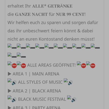
erhaltet Ihr 𝐀𝐋𝐋𝐄* 𝐆𝐄𝐓𝐑Ä𝐍𝐊𝐄
die 𝐆𝐀𝐍𝐙𝐄 𝐍𝐀𝐂𝐇𝐓 für 𝐍𝐔𝐑 𝟗𝟗 𝐂𝐄𝐍𝐓!
Wir helfen euch zu sparen und sorgen dafür
das ihr unbeschwert feiern könnt & dabei
nicht an euren Kontostand denken müsst!
⁣⁣ ALLE AREAS GEÖFFNET!
► AREA 1 | MAIN ARENA
ALL STYLES OF MUSIC
► AREA 2 | BLACK ARENA
BLACK MUSIC FESTIVAL
► AREA 3 | PARTY ARENA