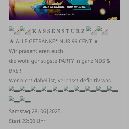
𝐊 𝐀 𝐒 𝐒 𝐄 𝐍 𝐒 𝐓 𝐔 𝐑 𝐙
★ ALLE GETRÄNKE* NUR 99 CENT ★
Wir präsentieren euch
die wohl günstigste PARTY in ganz NDS &
BRE !
Wer nicht dabei ist, verpasst definitiv was !
Samstag 28|06|2025
Start 22:00 Uhr