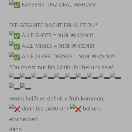
KASSENSTURZ DEAL WÄHLEN
⁣⁣⠀
DIE GESAMTE NACHT ERHÄLST DU* ⁣⁣
ALLE SHOTS = 𝐍𝐔𝐑 𝟗𝟗 𝐂𝐄𝐍𝐓!⠀
ALLE MIXIES = 𝐍𝐔𝐑 𝟗𝟗 𝐂𝐄𝐍𝐓!⠀
ALLE ALKFR. DRINKS = 𝐍𝐔𝐑 𝟗𝟗 𝐂𝐄𝐍𝐓!⁣⁣⁣⁣
*Du musst nur bis 24:00 Uhr bei uns sein!
Heute heißt es definitiv früh kommen,
denn bis 24:00 Uhr
bei uns
einchecken,
dann