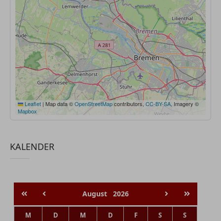
Leaflet
|
Map data ©
OpenStreetMap
contributors,
CC-BY-SA
, Imagery ©
Mapbox
KALENDER
August
2026
M
D
M
D
F
S
S