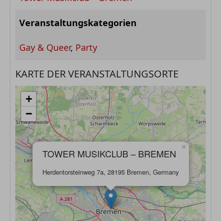
Veranstaltungskategorien
Gay & Queer
,
Party
KARTE DER VERANSTALTUNGSORTE
+
−
×
TOWER MUSIKCLUB – BREMEN
Herdentorsteinweg 7a, 28195 Bremen, Germany