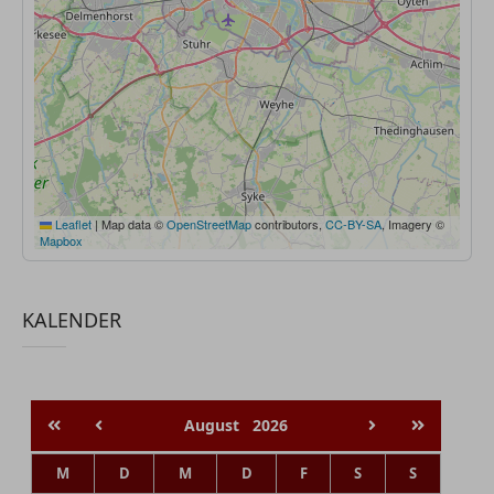
Leaflet
|
Map data ©
OpenStreetMap
contributors,
CC-BY-SA
, Imagery ©
Mapbox
KALENDER
August
2026
M
D
M
D
F
S
S