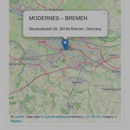
×
MODERNES – BREMEN
Neustadtswall 28, 28199 Bremen, Germany
Leaflet
|
Map data ©
OpenStreetMap
contributors,
CC-BY-SA
, Imagery ©
Mapbox