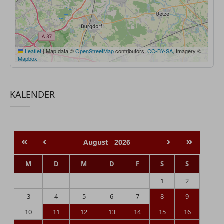
Leaflet
|
Map data ©
OpenStreetMap
contributors,
CC-BY-SA
, Imagery ©
Mapbox
KALENDER
August
2026
M
D
M
D
F
S
S
1
2
3
4
5
6
7
8
9
10
11
12
13
14
15
16