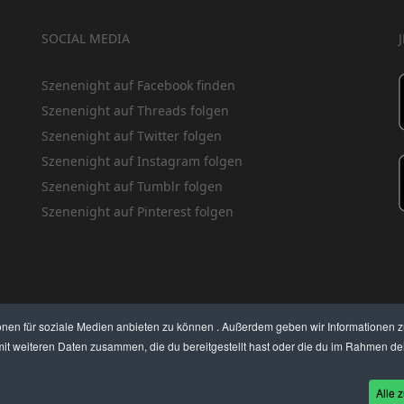
SOCIAL MEDIA
Szenenight auf Facebook finden
Szenenight auf Threads folgen
Szenenight auf Twitter folgen
Szenenight auf Instagram folgen
Szenenight auf Tumblr folgen
Szenenight auf Pinterest folgen
onen für soziale Medien anbieten zu können . Außerdem geben wir Informationen 
it weiteren Daten zusammen, die du bereitgestellt hast oder die du im Rahmen dei
EN PREISE
BEWERTET UNS
KONTAKT
THEMENVORSCHLAG
DEIN LOKAL VORSTELLE
Alle z