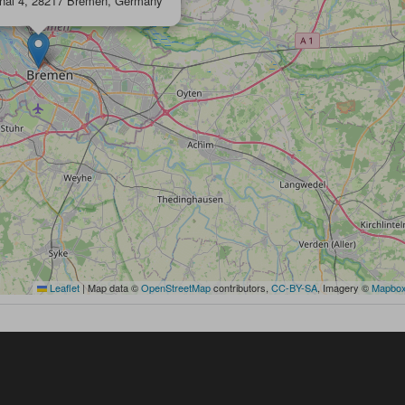
nal 4, 28217 Bremen, Germany
Leaflet
|
Map data ©
OpenStreetMap
contributors,
CC-BY-SA
, Imagery ©
Mapbo