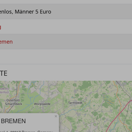
enlos, Männer 5 Euro
g
remen
TE
×
- BREMEN