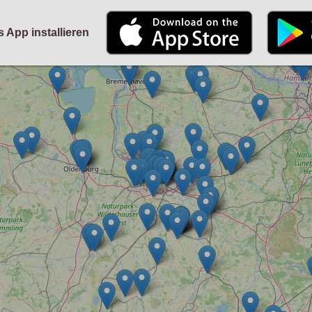
STARTSEITE
KALENDER
PARTYFOTOS
FÜR VERANSTALTER
s App installieren
ANMELDEN
ODER
REGISTRIEREN
Angemeldet bleiben
ANMELDEN
Registrieren
Benutzername vergessen