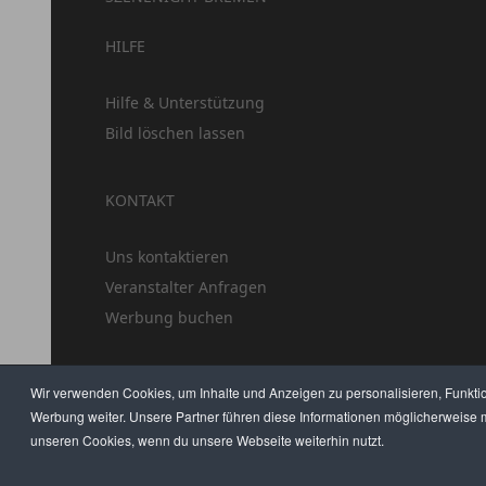
HILFE
Hilfe & Unterstützung
Bild löschen lassen
KONTAKT
Uns kontaktieren
Veranstalter Anfragen
Werbung buchen
Wir verwenden Cookies, um Inhalte und Anzeigen zu personalisieren, Funkti
Werbung weiter. Unsere Partner führen diese Informationen möglicherweise m
unseren Cookies, wenn du unsere Webseite weiterhin nutzt.
HILFE
AGB
DATENSCHUTZ
IMPRESSUM
JOBS
UMFRAGE
ANZEIG