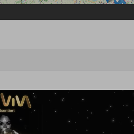
Passwort vergessen
Anmelden über ein Soziales Netzwerk
Mit Facebook anmelden
Mit Google anmelden
Mit Apple anmelden