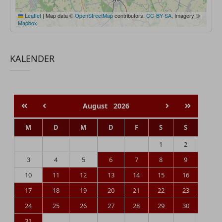
Leaflet
|
Map data ©
OpenStreetMap
contributors,
CC-BY-SA
, Imagery ©
Mapbox
KALENDER
August
2026
M
D
M
D
F
S
S
1
2
3
4
5
6
7
8
9
10
11
12
13
14
15
16
17
18
19
20
21
22
23
24
25
26
27
28
29
30
31