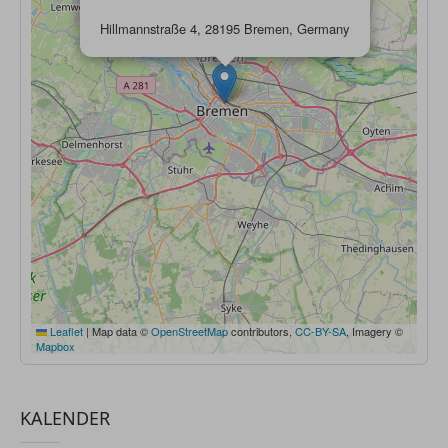
Hillmannstraße 4, 28195 Bremen, Germany
Leaflet
|
Map data ©
OpenStreetMap
contributors,
CC-BY-SA
, Imagery ©
Mapbox
KALENDER