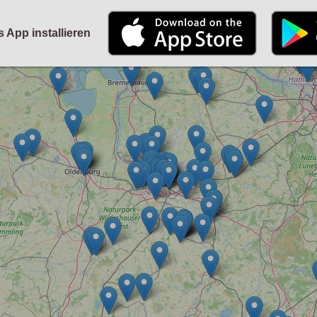
STARTSEITE
KALENDER
PARTYFOTOS
FÜR VERANSTALTER
s App installieren
ANMELDEN
ODER
REGISTRIEREN
Angemeldet bleiben
ANMELDEN
Registrieren
Benutzername vergessen