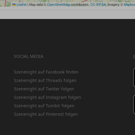
Leaflet
|
Map data ©
OpenStreetMap
contributors,
CC-BY-SA
, Imagery ©
Mapbo
SOCIAL MEDIA
Szenenight auf Facebook finden
Szenenight auf Threads folgen
Szenenight auf Twitter folgen
Szenenight auf Instagram folgen
Szenenight auf Tumblr folgen
Szenenight auf Pinterest folgen