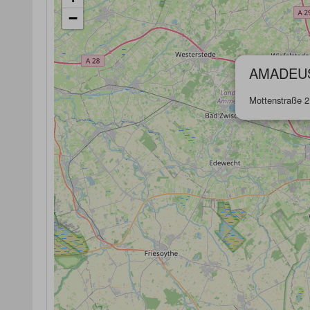
−
AMADEU
Mottenstraße 