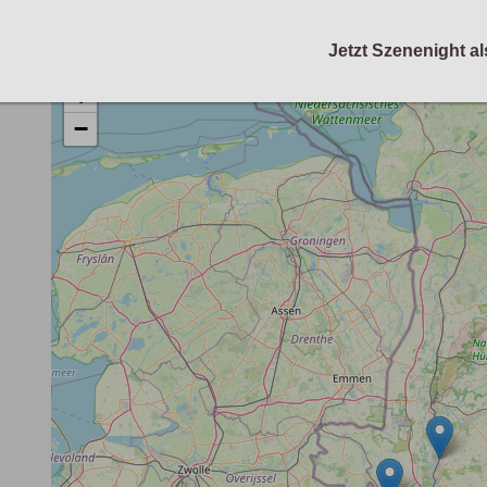
Jetzt Szenenight al
+
−