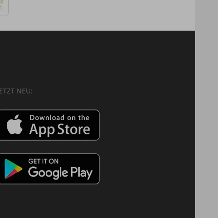
x
JETZT NEU: