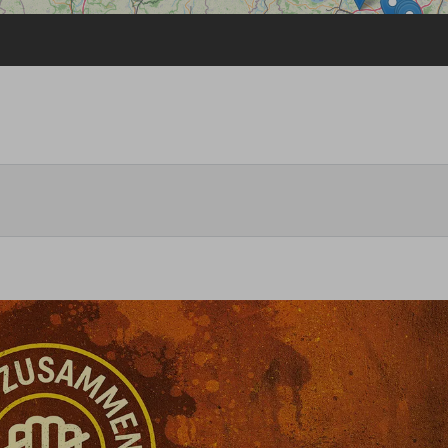
Passwort vergessen
Anmelden über ein Soziales Netzwerk
Mit Facebook anmelden
Mit Google anmelden
Mit Apple anmelden
N