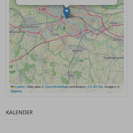
Leaflet
|
Map data ©
OpenStreetMap
contributors,
CC-BY-SA
, Imagery ©
Mapbox
KALENDER