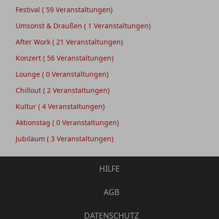
Festival
( 59 Veranstaltungen)
Umsonst & Draußen
( 1 Veranstaltungen)
After Work
( 21 Veranstaltungen)
Konzert
( 56 Veranstaltungen)
Lounge
( 0 Veranstaltungen)
Chillout
( 2 Veranstaltungen)
Kultur
( 4 Veranstaltungen)
Aktionstag
( 0 Veranstaltungen)
Jubiläum
( 3 Veranstaltungen)
HILFE
AGB
DATENSCHUTZ