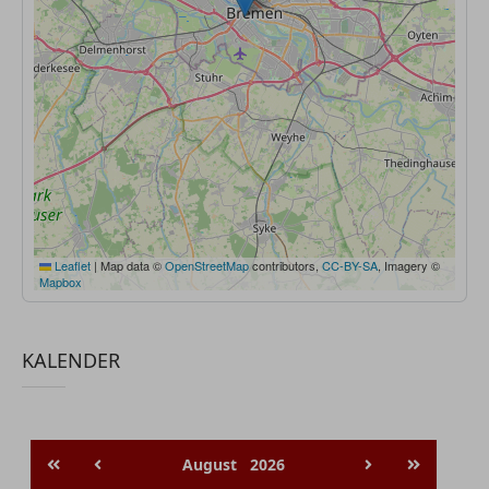
Leaflet
|
Map data ©
OpenStreetMap
contributors,
CC-BY-SA
, Imagery ©
Mapbox
KALENDER
August
2026