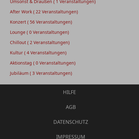
Umsonst & Draußen
( 1 Veranstaltungen)
After Work
( 22 Veranstaltungen)
Konzert
( 56 Veranstaltungen)
Lounge
( 0 Veranstaltungen)
Chillout
( 2 Veranstaltungen)
Kultur
( 4 Veranstaltungen)
Aktionstag
( 0 Veranstaltungen)
Jubiläum
( 3 Veranstaltungen)
HILFE
AGB
DATENSCHUTZ
IMPRESSUM