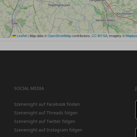
Leaflet
|
Map data ©
OpenStreetMap
contributors,
CC-BY-SA
, Imagery ©
Mapbo
SOCIAL MEDIA
Szenenight auf Facebook finden
Szenenight auf Threads folgen
Szenenight auf Twitter folgen
Szenenight auf Instagram folgen