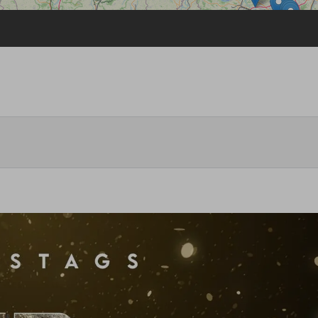
Passwort vergessen
Anmelden über ein Soziales Netzwerk
Mit Facebook anmelden
Mit Google anmelden
Mit Apple anmelden