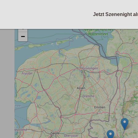
Jetzt Szenenight al
+
−