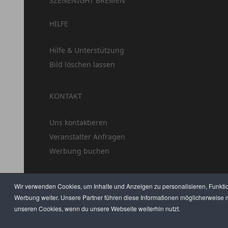
SZENENIGHT BREMEN
HILFE
Hilfe & Unterstützung
Bild löschen lassen
KONTAKT
Uns kontaktieren
Veranstalter Anfragen
Werbung buchen
Wir verwenden Cookies, um Inhalte und Anzeigen zu personalisieren, Funkti
Werbung weiter. Unsere Partner führen diese Informationen möglicherweise m
unseren Cookies, wenn du unsere Webseite weiterhin nutzt.
HILFE
AGB
DATENSCHUTZ
IMPRESSUM
JOBS
UMFRAGE
ANZEIG