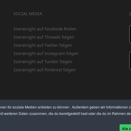
SOCIAL MEDIA
Szenenight auf Facebook finden
Szenenight auf Threads folgen
Szenenight auf Twitter folgen
Szenenight auf Instagram folgen
Szenenight auf Tumblr folgen
Szenenight auf Pinterest folgen
onen für soziale Medien anbieten zu können . Außerdem geben wir Informationen 
it weiteren Daten zusammen, die du bereitgestellt hast oder die du im Rahmen dei
EN PREISE
BEWERTET UNS
KONTAKT
THEMENVORSCHLAG
DEIN LOKAL VORSTELLE
Alle z