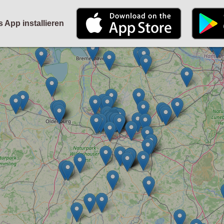
STARTSEITE
KALENDER
PARTYFOTOS
FÜR VERANSTALTER
s App installieren
ANMELDEN
ODER
REGISTRIEREN
Angemeldet bleiben
ANMELDEN
Registrieren
Benutzername vergessen