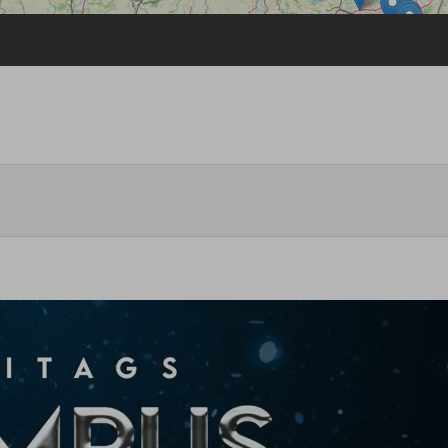
Passwort vergessen
Anmelden über ein Soziales Netzwerk
Mit Facebook anmelden
Mit Google anmelden
Mit Apple anmelden