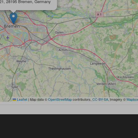
 21, 28195 Bremen, Germany
Leaflet
|
Map data ©
OpenStreetMap
contributors,
CC-BY-SA
, Imagery ©
Mapbo