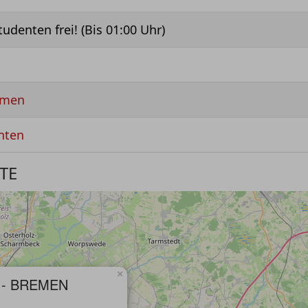
Studenten frei! (Bis 01:00 Uhr)
remen
nten
TE
×
 - BREMEN