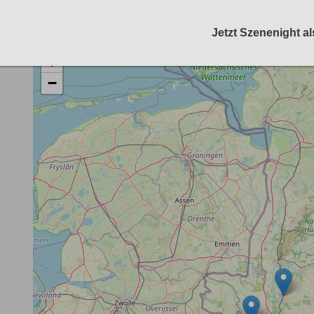
Jetzt Szenenight al
+
−