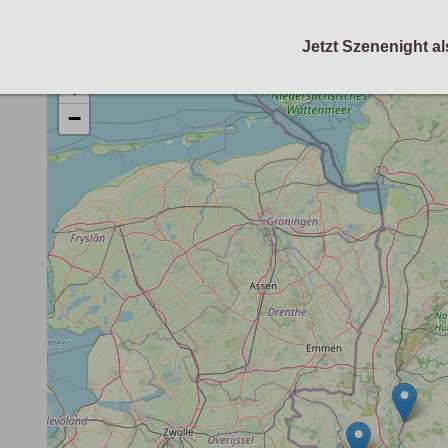
Jetzt Szenenight al
+
−