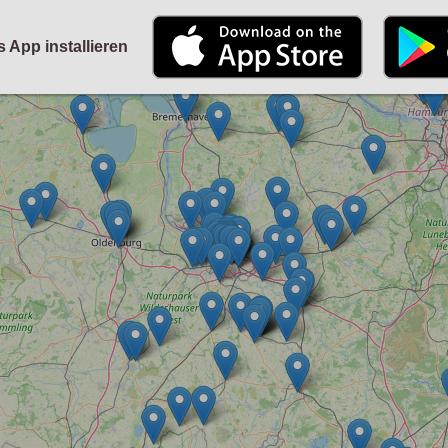
STARTSEITE
KALENDER
PARTYFOTOS
FÜR VERANSTALTER
s App installieren
ANMELDEN
ODER
REGISTRIEREN
Angemeldet bleiben
ANMELDEN
Registrieren
Benutzername vergessen