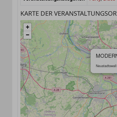
KARTE DER VERANSTALTUNGSOR
+
−
MODERN
Neustadtswal