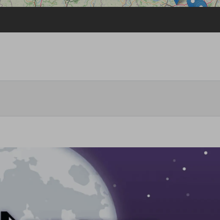
Passwort vergessen
Anmelden über ein Soziales Netzwerk
Mit Facebook anmelden
Mit Google anmelden
Mit Apple anmelden