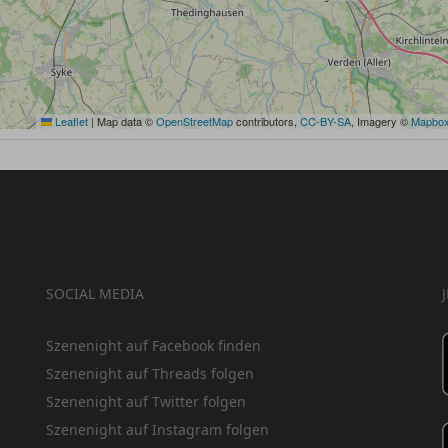
Leaflet
|
Map data ©
OpenStreetMap
contributors,
CC-BY-SA
, Imagery ©
Mapbo
SOCIAL MEDIA
Szenenight auf Facebook finden
Szenenight auf Threads folgen
Szenenight auf Twitter folgen
Szenenight auf Instagram folgen