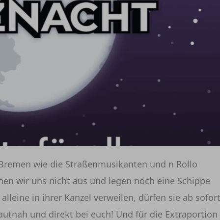
u Bremen wie die Straßenmusikanten und n Rollo
hen wir uns nicht aus und legen noch eine Schippe
lleine in ihrer Kanzel verweilen, dürfen sie ab sofor
utnah und direkt bei euch! Und für die Extraportion