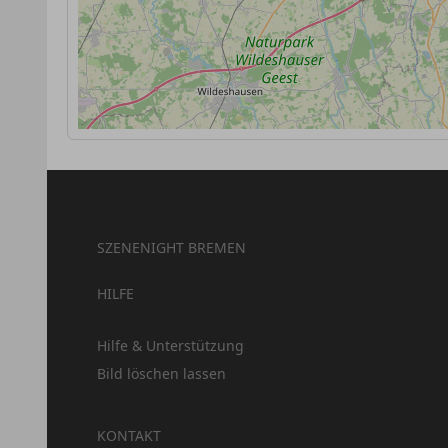
SZENENIGHT BREMEN
HILFE
Hilfe & Unterstützung
Bild löschen lassen
KONTAKT