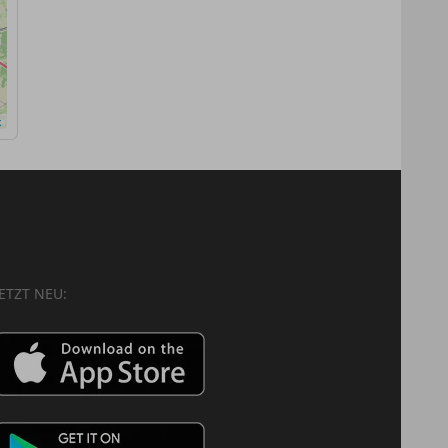
x
JETZT NEU: