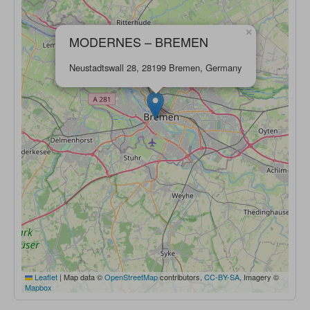
×
MODERNES – BREMEN
Neustadtswall 28, 28199 Bremen, Germany
Leaflet
|
Map data ©
OpenStreetMap
contributors,
CC-BY-SA
, Imagery ©
Mapbox