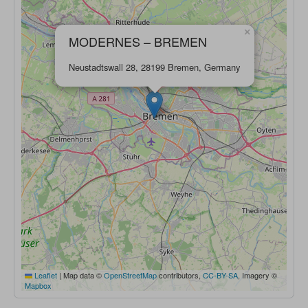
×
MODERNES – BREMEN
Neustadtswall 28, 28199 Bremen, Germany
Leaflet
|
Map data ©
OpenStreetMap
contributors,
CC-BY-SA
, Imagery ©
Mapbox