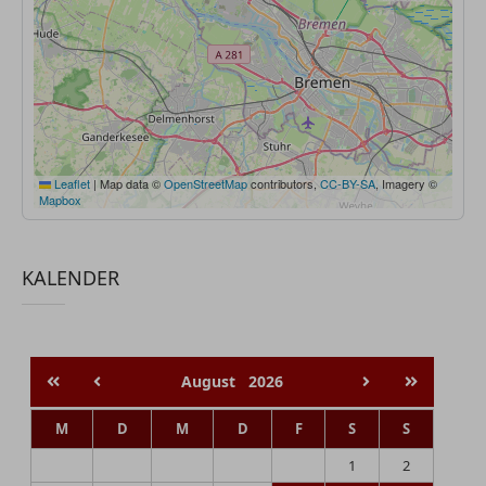
Leaflet
|
Map data ©
OpenStreetMap
contributors,
CC-BY-SA
, Imagery ©
Mapbox
KALENDER
August
2026
M
D
M
D
F
S
S
1
2