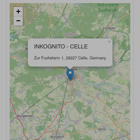
+
−
×
INKOGNITO - CELLE
Zur Fuchsfarm 1, 29227 Celle, Germany