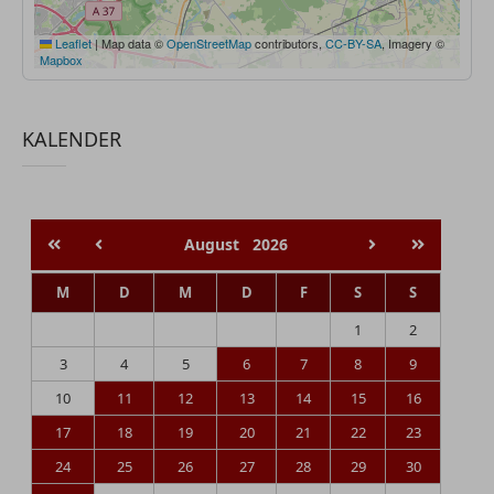
Leaflet
|
Map data ©
OpenStreetMap
contributors,
CC-BY-SA
, Imagery ©
Mapbox
KALENDER
August
2026
M
D
M
D
F
S
S
1
2
3
4
5
6
7
8
9
10
11
12
13
14
15
16
17
18
19
20
21
22
23
24
25
26
27
28
29
30