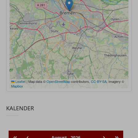
Leaflet
|
Map data ©
OpenStreetMap
contributors,
CC-BY-SA
, Imagery ©
Mapbox
KALENDER
August
2026