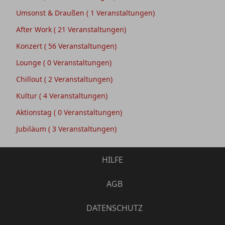
Umsonst & Draußen
( 1 Veranstaltungen)
After Work
( 21 Veranstaltungen)
Konzert
( 56 Veranstaltungen)
Lounge
( 0 Veranstaltungen)
Chillout
( 2 Veranstaltungen)
Kultur
( 4 Veranstaltungen)
Aktionstag
( 0 Veranstaltungen)
Jubiläum
( 3 Veranstaltungen)
HILFE
AGB
DATENSCHUTZ