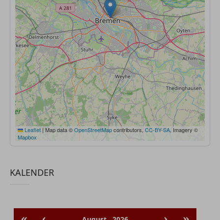
Leaflet
|
Map data ©
OpenStreetMap
contributors,
CC-BY-SA
, Imagery ©
Mapbox
KALENDER
August
2026