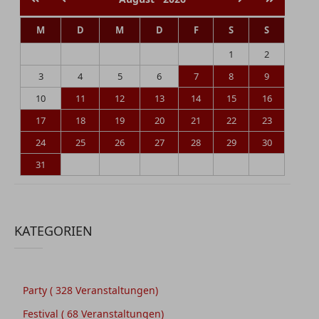
M
D
M
D
F
S
S
1
2
3
4
5
6
7
8
9
10
11
12
13
14
15
16
17
18
19
20
21
22
23
24
25
26
27
28
29
30
31
KATEGORIEN
Party
( 328 Veranstaltungen)
Festival
( 68 Veranstaltungen)