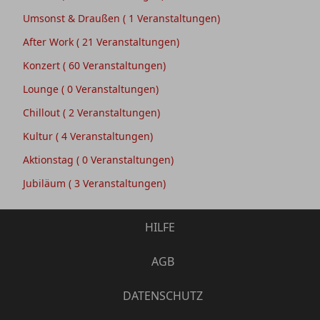
Umsonst & Draußen
( 1 Veranstaltungen)
After Work
( 21 Veranstaltungen)
Konzert
( 60 Veranstaltungen)
Lounge
( 0 Veranstaltungen)
Chillout
( 2 Veranstaltungen)
Kultur
( 4 Veranstaltungen)
Aktionstag
( 0 Veranstaltungen)
Jubiläum
( 3 Veranstaltungen)
HILFE
AGB
DATENSCHUTZ