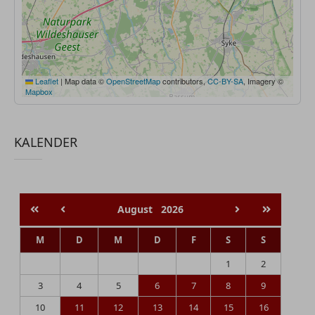
Leaflet
|
Map data ©
OpenStreetMap
contributors,
CC-BY-SA
, Imagery ©
Mapbox
KALENDER
August
2026
M
D
M
D
F
S
S
1
2
3
4
5
6
7
8
9
10
11
12
13
14
15
16