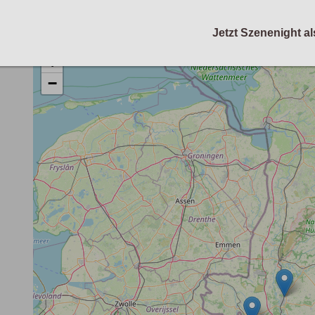
Jetzt Szenenight al
+
−