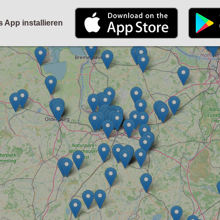
STARTSEITE
KALENDER
PARTYFOTOS
FÜR VERANSTALTER
s App installieren
ANMELDEN
ODER
REGISTRIEREN
Angemeldet bleiben
ANMELDEN
Registrieren
Benutzername vergessen