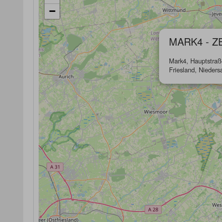
−
MARK4 - Z
Mark4, Hauptstraße
Friesland, Nieder