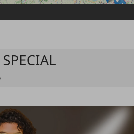
Passwort vergessen
Anmelden über ein Soziales Netzwerk
Mit Facebook anmelden
Mit Google anmelden
Mit Apple anmelden
 SPECIAL
5