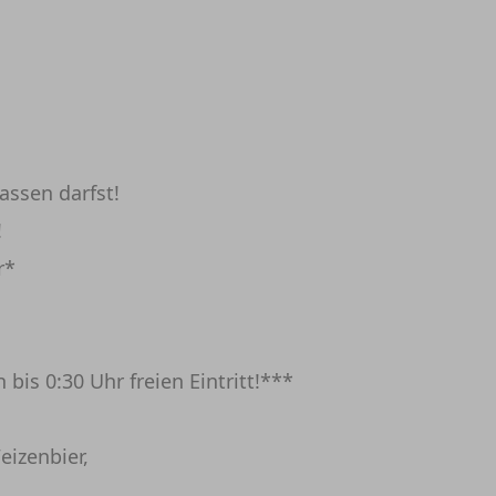
assen darfst!
!
r*
s 0:30 Uhr freien Eintritt!***
izenbier,