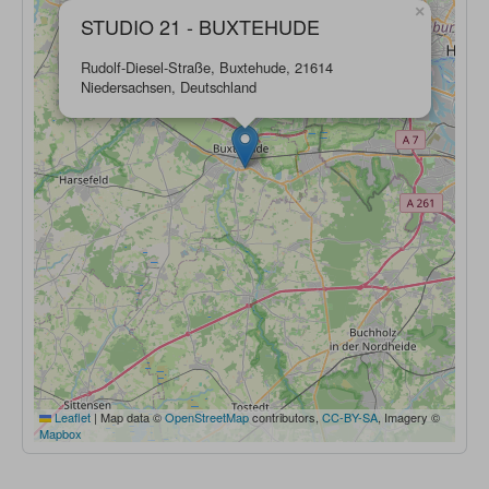
×
STUDIO 21 - BUXTEHUDE
Rudolf-Diesel-Straße, Buxtehude, 21614
Niedersachsen, Deutschland
Leaflet
|
Map data ©
OpenStreetMap
contributors,
CC-BY-SA
, Imagery ©
Mapbox