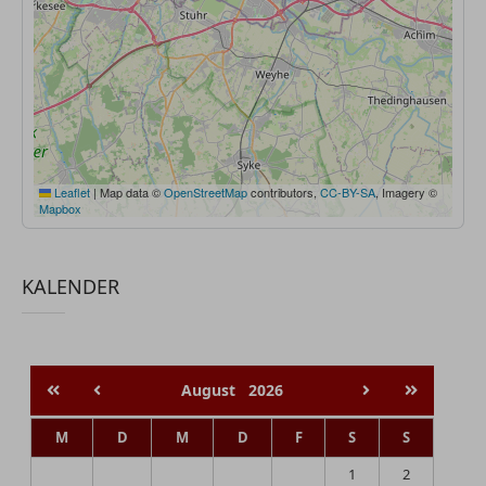
Leaflet
|
Map data ©
OpenStreetMap
contributors,
CC-BY-SA
, Imagery ©
Mapbox
KALENDER
August
2026
M
D
M
D
F
S
S
1
2