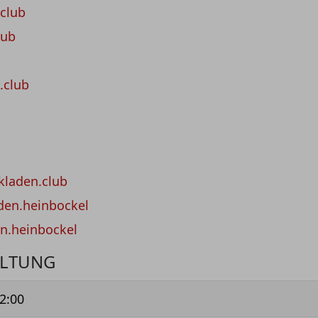
.club
lub
.club
kladen.club
den.heinbockel
n.heinbockel
ALTUNG
2:00