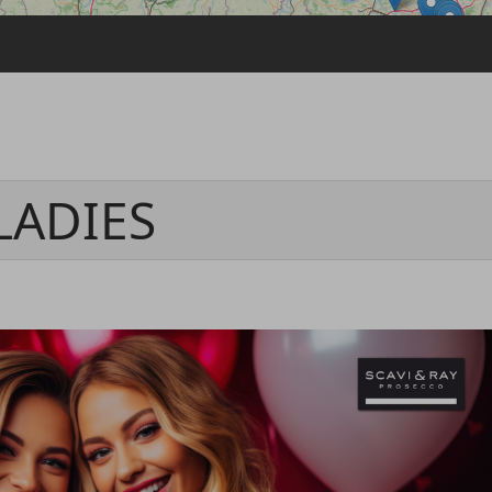
Passwort vergessen
Anmelden über ein Soziales Netzwerk
Mit Facebook anmelden
Mit Google anmelden
Mit Apple anmelden
LADIES