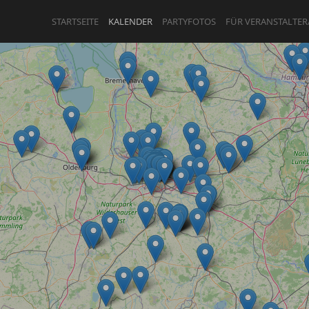
STARTSEITE
KALENDER
PARTYFOTOS
FÜR VERANSTALTER
ANMELDEN
ODER
REGISTRIEREN
Angemeldet bleiben
ANMELDEN
Registrieren
Benutzername vergessen