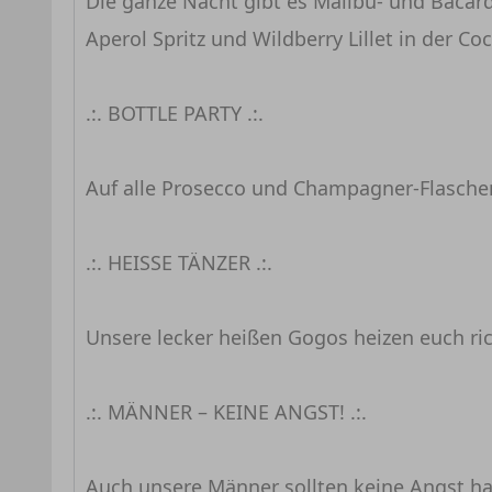
Die ganze Nacht gibt es Malibu- und Bacardi
Aperol Spritz und Wildberry Lillet in der Co
.:. BOTTLE PARTY .:.
Auf alle Prosecco und Champagner-Flaschen 
.:. HEISSE TÄNZER .:.
Unsere lecker heißen Gogos heizen euch ric
.:. MÄNNER – KEINE ANGST! .:.
Auch unsere Männer sollten keine Angst h