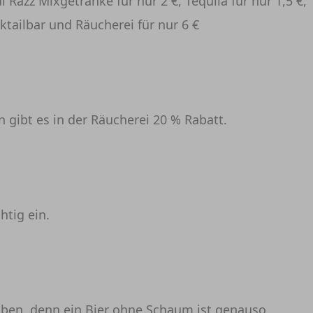
 Razz Mixgetränke für nur 2 €, Tequila für nur 1,5 €,
cktailbar und Räucherei für nur 6 €
gibt es in der Räucherei 20 % Rabatt.
htig ein.
aben, denn ein Bier ohne Schaum ist genauso