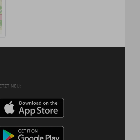
x
JETZT NEU: