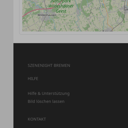
SZENENIGHT BREMEN
HILFE
Hilfe & Unterstützung
Bild löschen lassen
KONTAKT