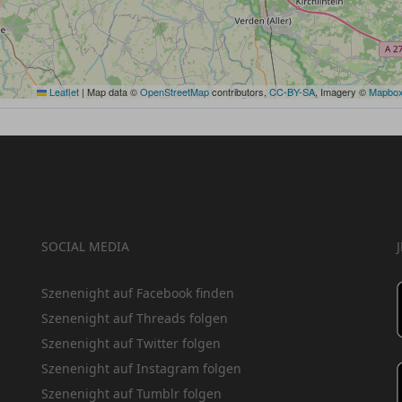
Leaflet
|
Map data ©
OpenStreetMap
contributors,
CC-BY-SA
, Imagery ©
Mapbo
SOCIAL MEDIA
Szenenight auf Facebook finden
Szenenight auf Threads folgen
Szenenight auf Twitter folgen
Szenenight auf Instagram folgen
Szenenight auf Tumblr folgen