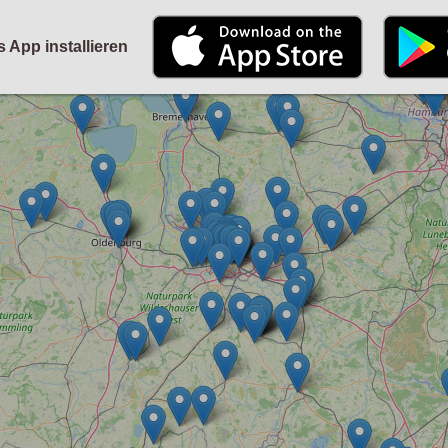
STARTSEITE
KALENDER
PARTYFOTOS
FÜR VERANSTALTER
s App installieren
ANMELDEN
ODER
REGISTRIEREN
Angemeldet bleiben
ANMELDEN
Registrieren
Benutzername vergessen