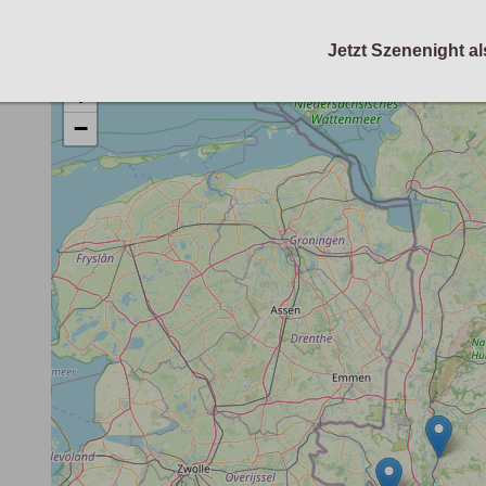
Jetzt Szenenight al
+
−