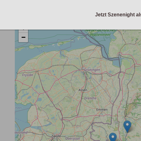
Jetzt Szenenight al
+
−