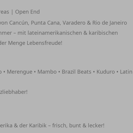
Areas | Open End
von Cancún, Punta Cana, Varadero & Rio de Janeiro
mmer – mit lateinamerikanischen & karibischen
eder Menge Lebensfreude!
o • Merengue • Mambo • Brazil Beats • Kuduro • Latin
nzliebhaber!
rika & der Karibik – frisch, bunt & lecker!