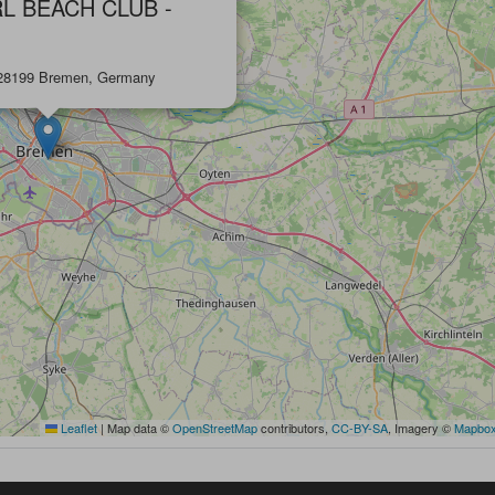
L BEACH CLUB -
 28199 Bremen, Germany
Leaflet
|
Map data ©
OpenStreetMap
contributors,
CC-BY-SA
, Imagery ©
Mapbo