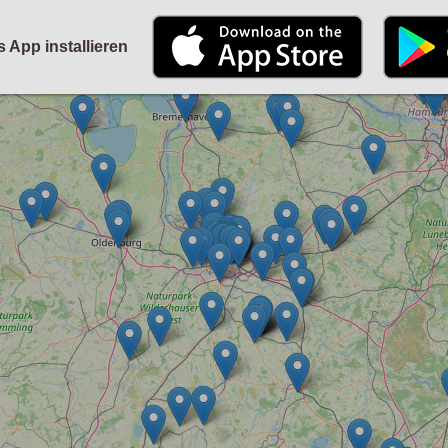
STARTSEITE
KALENDER
PARTYFOTOS
FÜR VERANSTALTER
s App installieren
ANMELDEN
ODER
REGISTRIEREN
Angemeldet bleiben
ANMELDEN
Registrieren
Benutzername vergessen