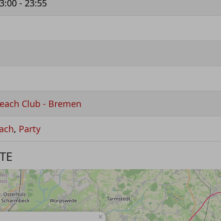
3:00 - 23:55
Beach Club - Bremen
ach
,
Party
TE
×