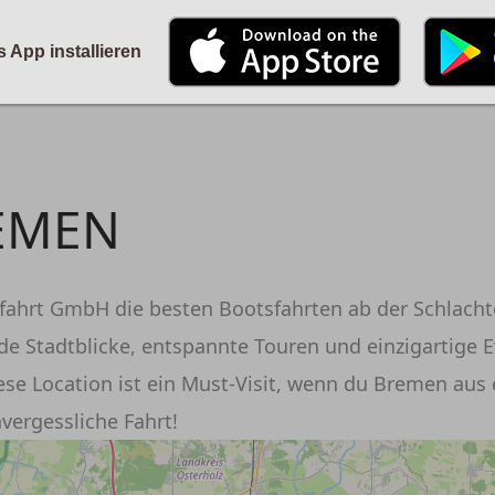
STARTSEITE
KALENDER
PARTYFOTOS
FÜR VERANSTALTER
s App installieren
ANMELDEN
ODER
REGISTRIEREN
REMEN
fahrt GmbH die besten Bootsfahrten ab der Schlachte
de Stadtblicke, entspannte Touren und einzigartige 
Angemeldet bleiben
ese Location ist ein Must-Visit, wenn du Bremen aus
vergessliche Fahrt!
ANMELDEN
Registrieren
Benutzername vergessen