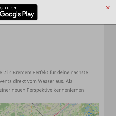
×
/PARTNER
BLOG
SUCHE
ANMELDEN
REGISTRIEREN
 2 in Bremen! Perfekt für deine nächste
Events direkt vom Wasser aus. Als
 einer neuen Perspektive kennenlernen