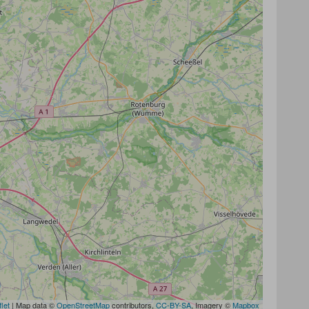
let
|
Map data ©
OpenStreetMap
contributors,
CC-BY-SA
, Imagery ©
Mapbox