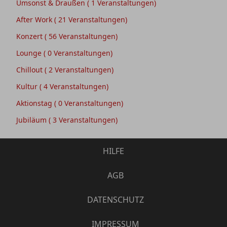
Umsonst & Draußen
( 1 Veranstaltungen)
After Work
( 21 Veranstaltungen)
Konzert
( 56 Veranstaltungen)
Lounge
( 0 Veranstaltungen)
Chillout
( 2 Veranstaltungen)
Kultur
( 4 Veranstaltungen)
Aktionstag
( 0 Veranstaltungen)
Jubiläum
( 3 Veranstaltungen)
HILFE
AGB
DATENSCHUTZ
IMPRESSUM