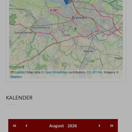
Leaflet
|
Map data ©
OpenStreetMap
contributors,
CC-BY-SA
, Imagery ©
Mapbox
KALENDER
August
2026